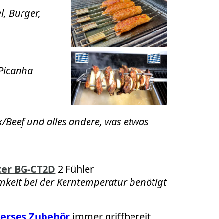
l, Burger,
 Picanha
rk/Beef und alles andere, was etwas
er BG-CT2D
2 Fühler
amkeit bei der Kerntemperatur benötigt
verses Zubehör
immer griffbereit