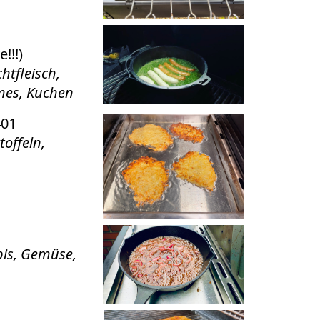
!!!)
htfleisch,
mes, Kuchen
401
toffeln,
pis, Gemüse,