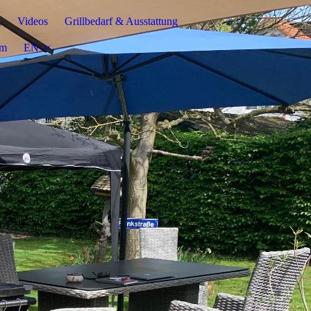
g
Videos
Grillbedarf & Ausstattung
um
EN