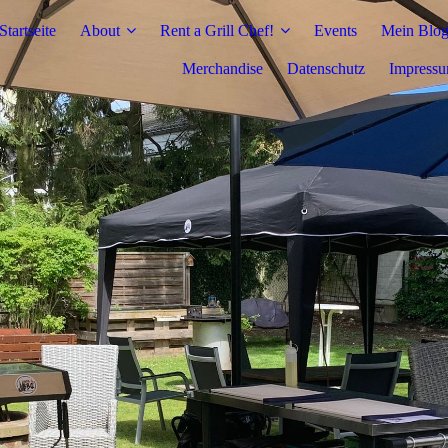
Startseite
About
Rent a Grill Chef!
Events
Mein Blo
Merchandise
Datenschutz
Impress