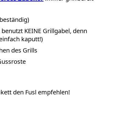
ebeständig)
e benutzt KEINE Grillgabel, denn
einfach kaputt!)
en des Grills
Gussroste
ikett den Fusl empfehlen!