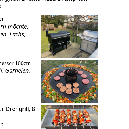
.
er
ern möchte,
hen, Lachs,
messer 100cm
h, Garnelen,
er Drehgrill, 8
en