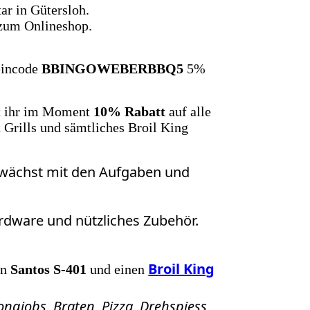
tar in Gütersloh.
 zum Onlineshop.
eincode
BBINGOWEBERBBQ5
5%
t ihr im Moment
10% Rabatt
auf alle
t Grills und sämtliches Broil King
d wächst mit den Aufgaben und
ardware und nützliches Zubehör.
Broil King
en
Santos S-401
und einen
Longjobs, Braten, Pizza, Drehspiess,