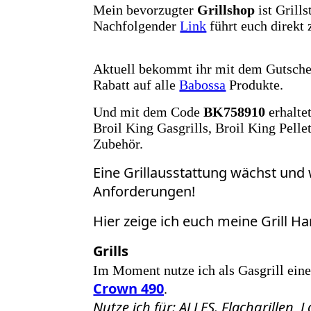
Mein bevorzugter
Grillshop
ist Grills
Nachfolgender
Link
führt euch direkt
Aktuell bekommt ihr mit dem Gutsch
Rabatt auf alle
Babossa
Produkte.
Und mit dem Code
BK758910
erhalte
Broil King Gasgrills, Broil King Pelle
Zubehör.
Eine Grillausstattung wächst un
Anforderungen!
Hier zeige ich euch meine Grill H
Grills
Im Moment nutze ich als Gasgrill ein
Crown 490
.
Nutze ich für: ALLES. Flachgrillen, 