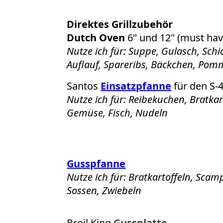
Direktes Grillzubehör
Dutch Oven
6
" und
12
" (must have
Nutze ich für: Suppe, Gulasch, Schic
Auflauf, Spareribs, Bäckchen, Pom
Santos
Einsatzpfanne
für den S-
Nutze ich für: Reibekuchen, Bratkar
Gemüse, Fisch, Nudeln
Gusspfanne
Nutze ich für: Bratkartoffeln, Scam
Sossen, Zwiebeln
Broil King
Gussplatte